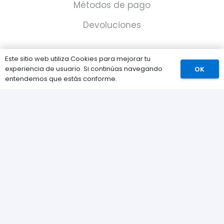
Métodos de pago
Devoluciones
Este sitio web utiliza Cookies para mejorar tu
Nuestra tienda
experiencia de usuario. Si continúas navegando
OK
entendemos que estás conforme.
Sobre nosotros
Contacta con nosotros
Política de Cookies
Política de privacidad
Catálogo
Juegos