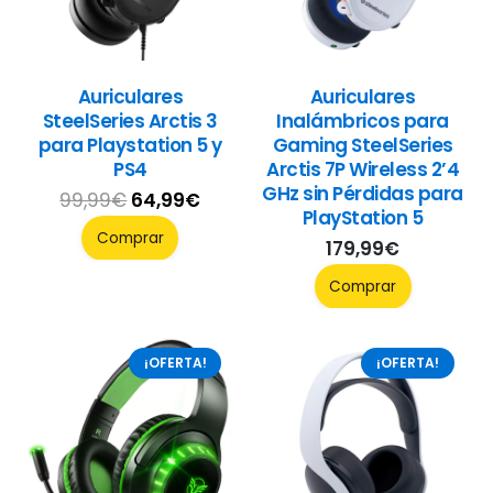
Auriculares
Auriculares
SteelSeries Arctis 3
Inalámbricos para
para Playstation 5 y
Gaming SteelSeries
PS4
Arctis 7P Wireless 2’4
GHz sin Pérdidas para
El
El
99,99
€
64,99
€
PlayStation 5
precio
precio
Comprar
179,99
€
original
actual
Comprar
era:
es:
99,99€.
64,99€.
¡OFERTA!
¡OFERTA!