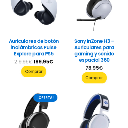
Auriculares de botón
Sony InZone H3 –
inalámbricos Pulse
Auriculares para
Explore para PS5
gaming y sonido
espacial 360
El
El
219,95
€
199,95
€
78,95
€
precio
precio
Comprar
original
actual
Comprar
era:
es:
219,95€.
199,95€.
¡OFERTA!