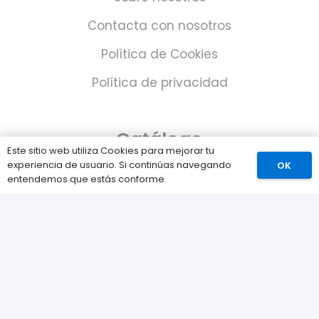
Contacta con nosotros
Política de Cookies
Política de privacidad
Catálogo
Este sitio web utiliza Cookies para mejorar tu
experiencia de usuario. Si continúas navegando
OK
Juegos
entendemos que estás conforme.
Consolas
Accesorios para tu PS5
Tarjetas de Playstation Network
Juegos PLAY © Un proyecto de
com-à-porter
.