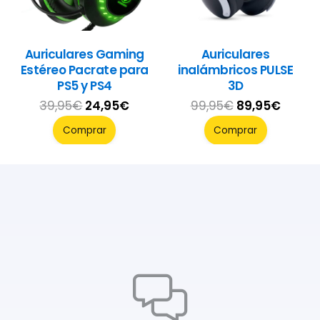
Auriculares Gaming
Auriculares
Estéreo Pacrate para
inalámbricos PULSE
PS5 y PS4
3D
El
El
El
El
39,95
€
24,95
€
99,95
€
89,95
€
precio
precio
precio
precio
Comprar
Comprar
original
actual
original
actua
era:
es:
era:
es:
39,95€.
24,95€.
99,95€.
89,95