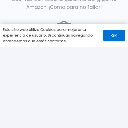
Amazon. ¡Como para no fallar!
Este sitio web utiliza Cookies para mejorar tu
experiencia de usuario. Si continúas navegando
OK
entendemos que estás conforme.
Newsletter
Apúntate a nuestra Newsletter para ser el
primer en enterarte de novedades y ofertas.
ENVIAR