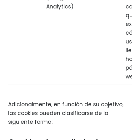
Analytics)
cam
que
expli
cómo
usuar
lleg
hasta
pági
web.
Adicionalmente, en función de su objetivo,
las cookies pueden clasificarse de la
siguiente forma: