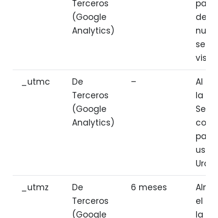
Terceros
para
(Google
dete
Analytics)
nuev
sesio
visita
_utmc
De
–
Al fin
Terceros
la se
(Google
Se
Analytics)
conf
para
uso 
Urchi
_utmz
De
6 meses
Alma
Terceros
el or
(Google
la