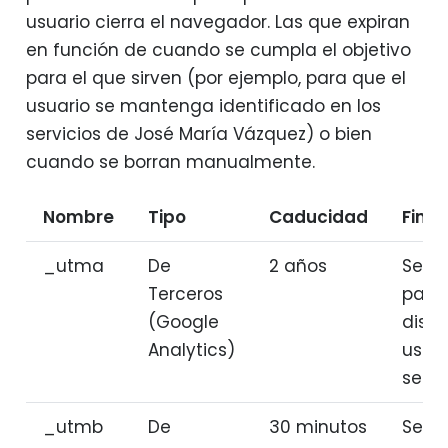
usuario cierra el navegador. Las que expiran
en función de cuando se cumpla el objetivo
para el que sirven (por ejemplo, para que el
usuario se mantenga identificado en los
servicios de José María Vázquez) o bien
cuando se borran manualmente.
Nombre
Tipo
Caducidad
Final
_utma
De
2 años
Se u
Terceros
para
(Google
disti
Analytics)
usuar
sesio
_utmb
De
30 minutos
Se u