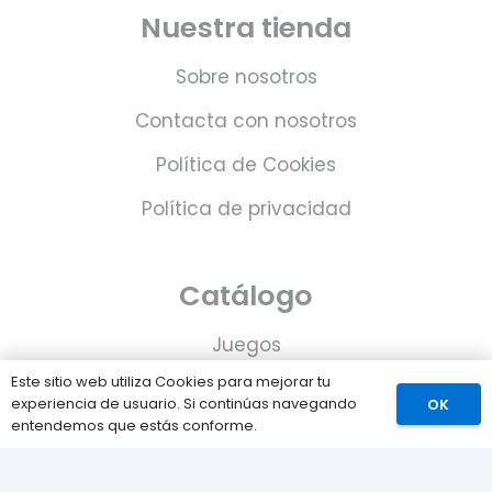
Nuestra tienda
Sobre nosotros
Contacta con nosotros
Política de Cookies
Política de privacidad
Catálogo
Juegos
Este sitio web utiliza Cookies para mejorar tu
Consolas
experiencia de usuario. Si continúas navegando
OK
entendemos que estás conforme.
Accesorios para tu PS5
Tarjetas de Playstation Network