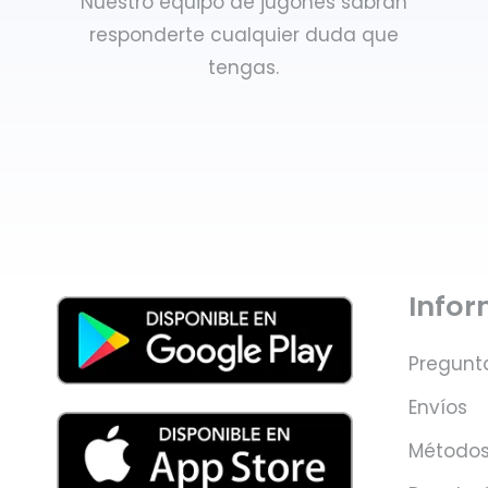
Nuestro equipo de jugones sabrán
responderte cualquier duda que
tengas.
Info
Pregunt
Envíos
Métodos