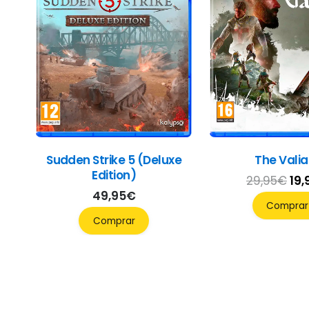
Sudden Strike 5 (Deluxe
The Valia
Edition)
El
29,95
€
19,
49,95
€
pre
Comprar
ori
Comprar
era
29,