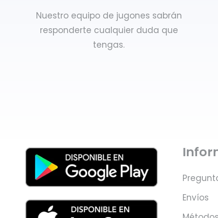
Nuestro equipo de jugones sabrán
responderte cualquier duda que
tengas.
Info
Pregunt
Envíos
Métodos