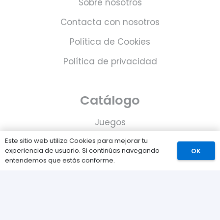
Sobre nosotros
Contacta con nosotros
Política de Cookies
Política de privacidad
Catálogo
Juegos
Consolas
Este sitio web utiliza Cookies para mejorar tu
experiencia de usuario. Si continúas navegando
OK
Accesorios para tu PS5
entendemos que estás conforme.
Tarjetas de Playstation Network
Juegos PLAY © Un proyecto de
com-à-porter
.