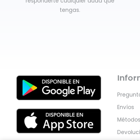
responderte cualquier duda que
tengas.
Info
Pregunt
Envíos
Métodos
Devoluc