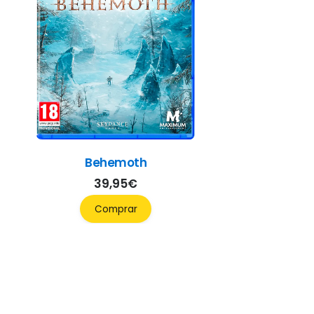
Behemoth
39,95
€
Comprar