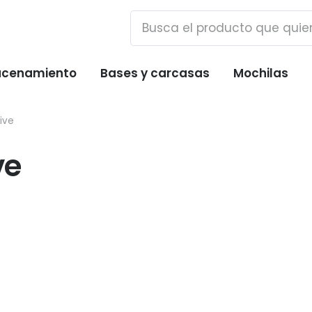
cenamiento
Bases y carcasas
Mochilas
ive
ve