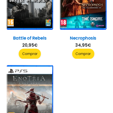
Battle of Rebels
Necrophosis
20,95
€
34,95
€
Comprar
Comprar