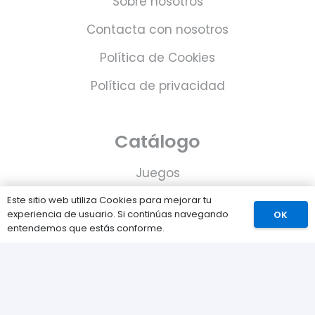
Sobre nosotros
Contacta con nosotros
Política de Cookies
Política de privacidad
Catálogo
Juegos
Consolas
Este sitio web utiliza Cookies para mejorar tu
experiencia de usuario. Si continúas navegando
OK
Accesorios para tu PS5
entendemos que estás conforme.
Tarjetas de Playstation Network
Juegos PLAY © Un proyecto de
com-à-porter
.