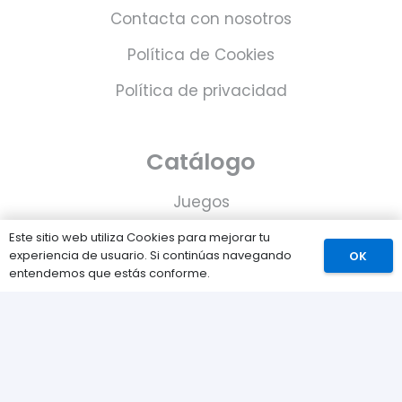
Contacta con nosotros
Política de Cookies
Política de privacidad
Catálogo
Juegos
Consolas
Este sitio web utiliza Cookies para mejorar tu
experiencia de usuario. Si continúas navegando
OK
Accesorios para tu PS5
entendemos que estás conforme.
Tarjetas de Playstation Network
Juegos PLAY © Un proyecto de
com-à-porter
.