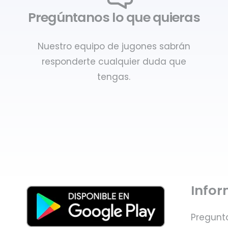
Pregúntanos lo que quieras
Nuestro equipo de jugones sabrán
responderte cualquier duda que
tengas.
Info
Pregunt