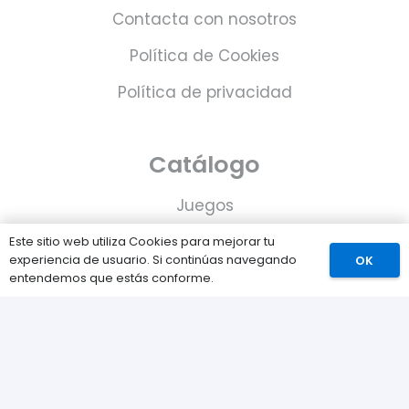
Contacta con nosotros
Política de Cookies
Política de privacidad
Catálogo
Juegos
Consolas
Este sitio web utiliza Cookies para mejorar tu
experiencia de usuario. Si continúas navegando
OK
Accesorios para tu PS5
entendemos que estás conforme.
Tarjetas de Playstation Network
Juegos PLAY © Un proyecto de
com-à-porter
.