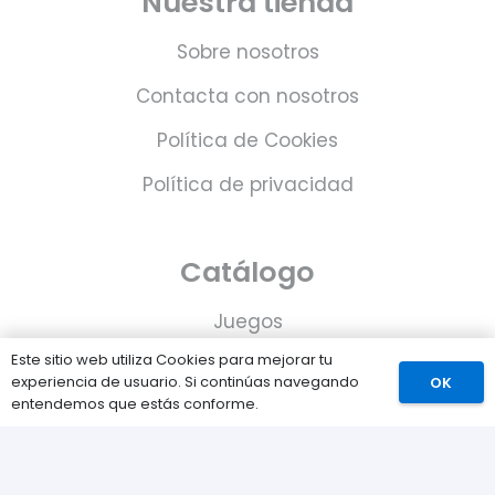
Nuestra tienda
Sobre nosotros
Contacta con nosotros
Política de Cookies
Política de privacidad
Catálogo
Juegos
Este sitio web utiliza Cookies para mejorar tu
Consolas
experiencia de usuario. Si continúas navegando
OK
entendemos que estás conforme.
Accesorios para tu PS5
Tarjetas de Playstation Network