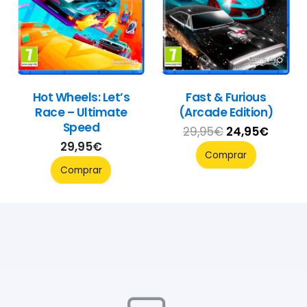
Hot Wheels: Let’s
Fast & Furious
Race – Ultimate
(Arcade Edition)
Speed
El
El
29,95
€
24,95
€
29,95
€
precio
precio
Comprar
original
actua
Comprar
era:
es:
29,95€.
24,95€