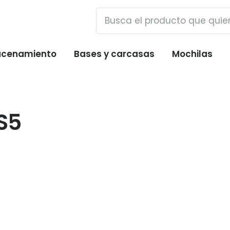
cenamiento
Bases y carcasas
Mochilas
S5