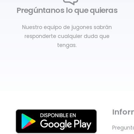
Pregúntanos lo que quieras
Nuestro equipo de jugones sabrán
responderte cualquier duda que
tengas.
Info
Pregunt