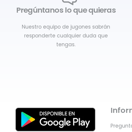
Pregúntanos lo que quieras
Nuestro equipo de jugones sabrán
responderte cualquier duda que
tengas.
Info
Pregunt