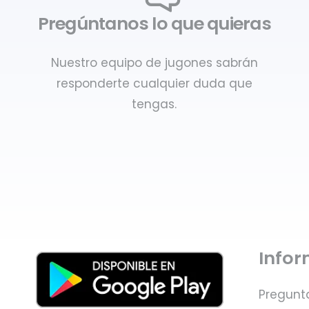
Pregúntanos lo que quieras
Nuestro equipo de jugones sabrán
responderte cualquier duda que
tengas.
Info
Pregunt