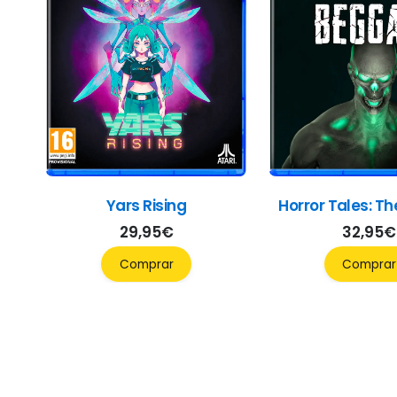
Yars Rising
Horror Tales: T
29,95
€
32,95
€
Comprar
Comprar