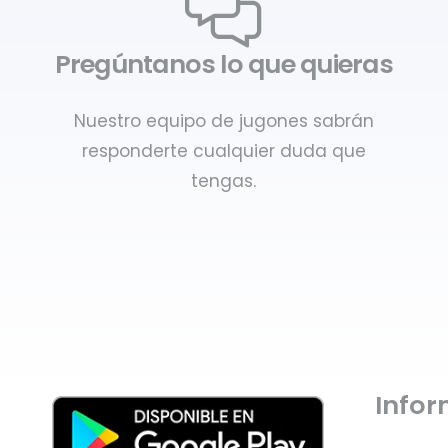
Pregúntanos lo que quieras
Nuestro equipo de jugones sabrán
responderte cualquier duda que
tengas.
Info