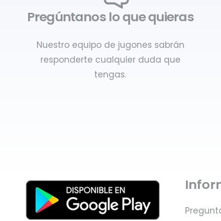
Pregúntanos lo que quieras
Nuestro equipo de jugones sabrán
responderte cualquier duda que
tengas.
Info
Pregunt