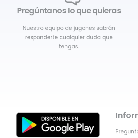
Pregúntanos lo que quieras
Nuestro equipo de jugones sabrán
responderte cualquier duda que
tengas.
Info
Pregunt