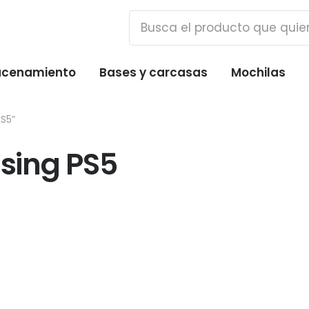
cenamiento
Bases y carcasas
Mochilas
PS5”
ising PS5