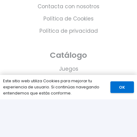
Contacta con nosotros
Política de Cookies
Política de privacidad
Catálogo
Juegos
Consolas
Este sitio web utiliza Cookies para mejorar tu
experiencia de usuario. Si continúas navegando
OK
Accesorios para tu PS5
entendemos que estás conforme.
Tarjetas de Playstation Network
Juegos PLAY © Un proyecto de
com-à-porter
.