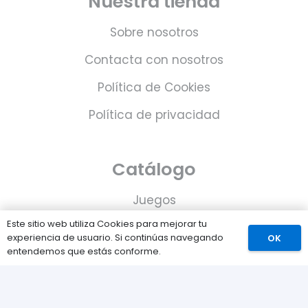
Nuestra tienda
Sobre nosotros
Contacta con nosotros
Política de Cookies
Política de privacidad
Catálogo
Juegos
Este sitio web utiliza Cookies para mejorar tu
Consolas
experiencia de usuario. Si continúas navegando
OK
entendemos que estás conforme.
Accesorios para tu PS5
Tarjetas de Playstation Network