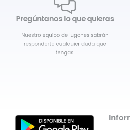
Pregúntanos lo que quieras
Nuestro equipo de jugones sabrán
responderte cualquier duda que
tengas.
Info