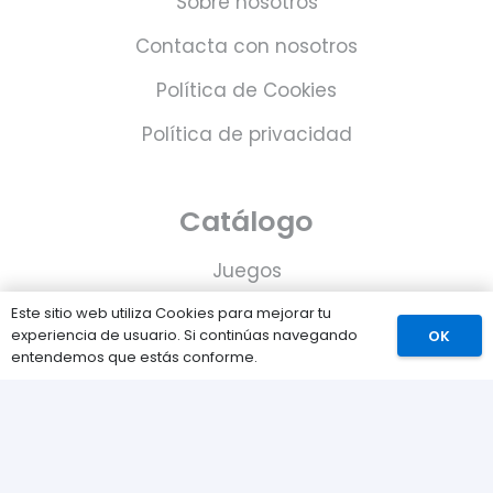
Sobre nosotros
Contacta con nosotros
Política de Cookies
Política de privacidad
Catálogo
Juegos
Consolas
Este sitio web utiliza Cookies para mejorar tu
experiencia de usuario. Si continúas navegando
OK
Accesorios para tu PS5
entendemos que estás conforme.
Tarjetas de Playstation Network
Juegos PLAY © Un proyecto de
com-à-porter
.