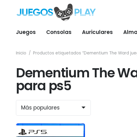
Juegos
Consolas
Auriculares
Alma
Inicio
/
Productos etiquetados “Dementium The Ward jueg
Dementium The War
para ps5