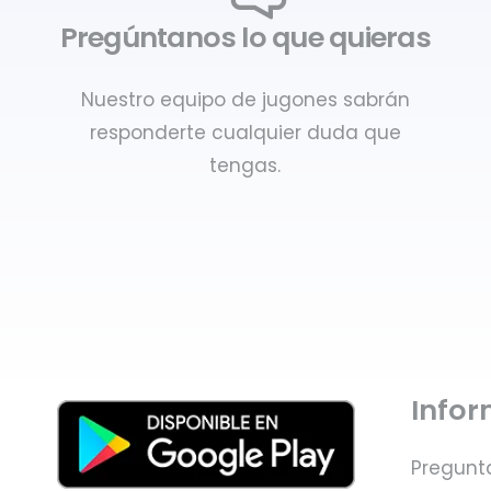
Pregúntanos lo que quieras
Nuestro equipo de jugones sabrán
responderte cualquier duda que
tengas.
Info
Pregunt