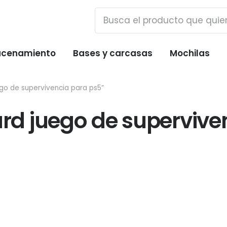
cenamiento
Bases y carcasas
Mochilas
o de supervivencia para ps5”
d juego de supervive