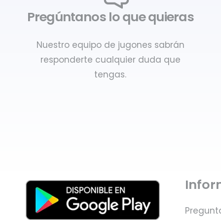
Pregúntanos lo que quieras
Nuestro equipo de jugones sabrán
responderte cualquier duda que
tengas.
Info
Pregunt