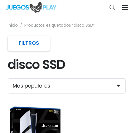
Inicio
/
Productos etiquetados “disco SSD”
FILTROS
disco SSD