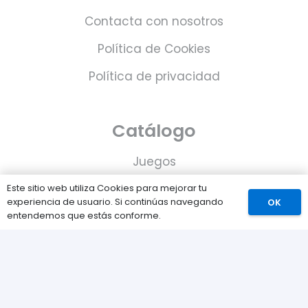
Contacta con nosotros
Política de Cookies
Política de privacidad
Catálogo
Juegos
Consolas
Este sitio web utiliza Cookies para mejorar tu
experiencia de usuario. Si continúas navegando
OK
Accesorios para tu PS5
entendemos que estás conforme.
Tarjetas de Playstation Network
Juegos PLAY © Un proyecto de
com-à-porter
.