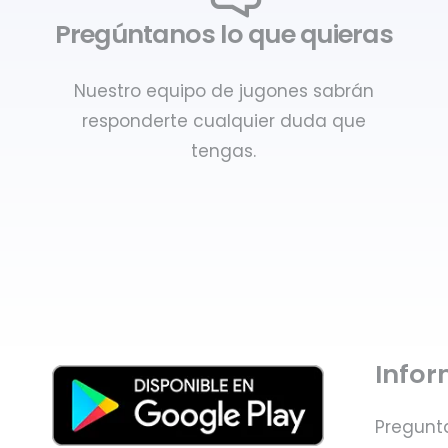
Pregúntanos lo que quieras
Nuestro equipo de jugones sabrán
responderte cualquier duda que
tengas.
Info
Pregunt