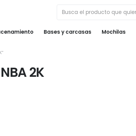
cenamiento
Bases y carcasas
Mochilas
K”
 NBA 2K