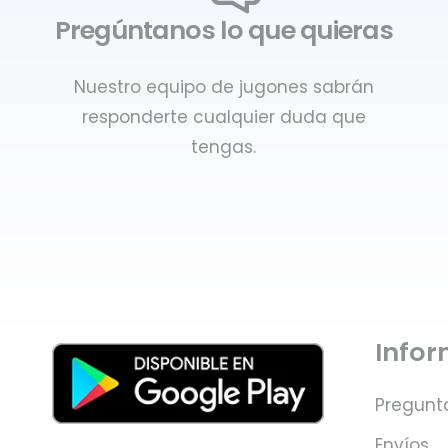
Pregúntanos lo que quieras
Nuestro equipo de jugones sabrán
responderte cualquier duda que
tengas.
Info
Pregunt
Envíos