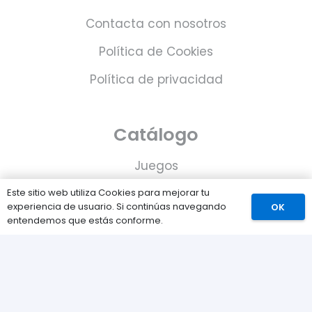
Contacta con nosotros
Política de Cookies
Política de privacidad
Catálogo
Juegos
Consolas
Este sitio web utiliza Cookies para mejorar tu
experiencia de usuario. Si continúas navegando
OK
Accesorios para tu PS5
entendemos que estás conforme.
Tarjetas de Playstation Network
Juegos PLAY © Un proyecto de
com-à-porter
.