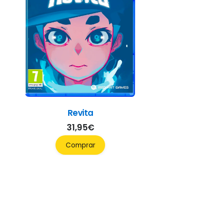
Revita
31,95
€
Comprar