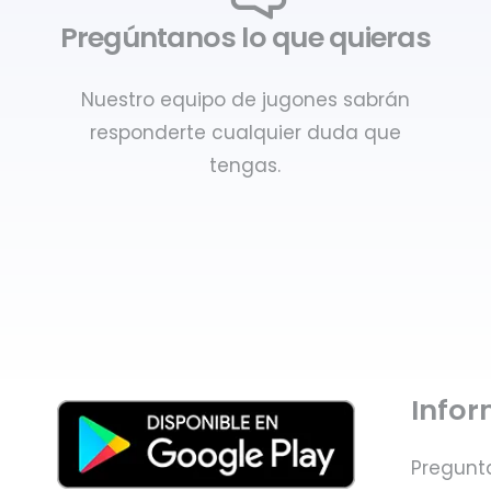
Pregúntanos lo que quieras
Nuestro equipo de jugones sabrán
responderte cualquier duda que
tengas.
Info
Pregunt