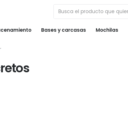
cenamiento
Bases y carcasas
Mochilas
”
cretos