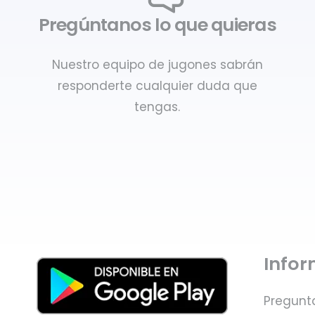
Pregúntanos lo que quieras
Nuestro equipo de jugones sabrán
responderte cualquier duda que
tengas.
Info
Pregunt