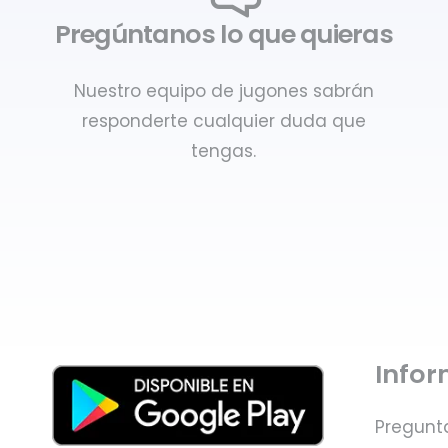
Pregúntanos lo que quieras
Nuestro equipo de jugones sabrán
responderte cualquier duda que
tengas.
Info
Pregunt