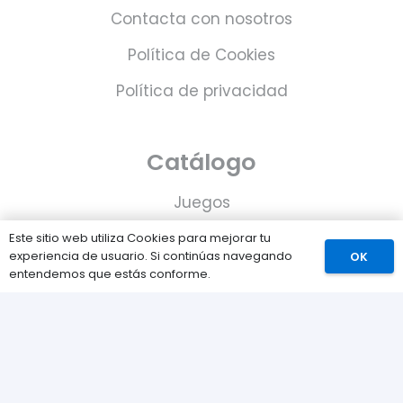
Contacta con nosotros
Política de Cookies
Política de privacidad
Catálogo
Juegos
Consolas
Este sitio web utiliza Cookies para mejorar tu
experiencia de usuario. Si continúas navegando
OK
Accesorios para tu PS5
entendemos que estás conforme.
Tarjetas de Playstation Network
Juegos PLAY © Un proyecto de
com-à-porter
.