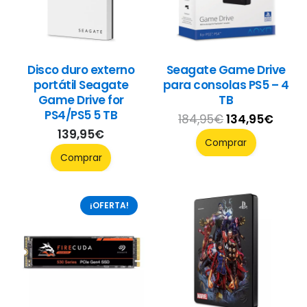
Disco duro externo
Seagate Game Drive
portátil Seagate
para consolas PS5 – 4
Game Drive for
TB
PS4/PS5 5 TB
El
El
184,95
€
134,95
€
139,95
€
precio
preci
Comprar
original
actua
Comprar
era:
es:
184,95€.
134,9
¡OFERTA!