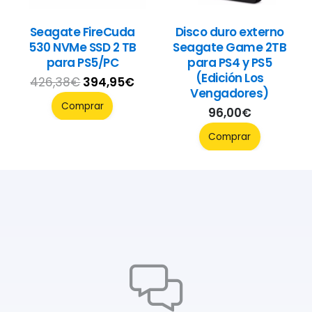
Seagate FireCuda
Disco duro externo
530 NVMe SSD 2 TB
Seagate Game 2TB
para PS5/PC
para PS4 y PS5
(Edición Los
El
El
426,38
€
394,95
€
Vengadores)
precio
precio
Comprar
96,00
€
original
actual
Comprar
era:
es:
426,38€.
394,95€.