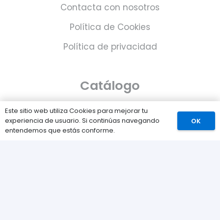
Contacta con nosotros
Política de Cookies
Política de privacidad
Catálogo
Juegos
Este sitio web utiliza Cookies para mejorar tu
experiencia de usuario. Si continúas navegando
OK
Consolas
entendemos que estás conforme.
Accesorios para tu PS5
Tarjetas de Playstation Network
Juegos PLAY © Un proyecto de
com-à-porter
.