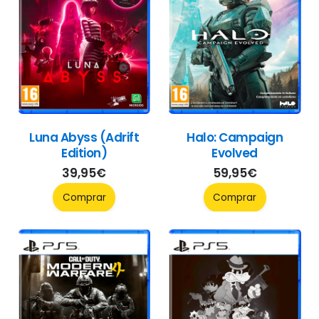
Luna Abyss (Adrift
Halo: Campaign
Edition)
Evolved
39,95
€
59,95
€
Comprar
Comprar