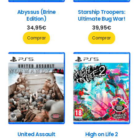
Abyssus (Brine
Starship Troopers:
Edition)
Ultimate Bug War!
34,95
€
39,95
€
Comprar
Comprar
United Assault
High on Life 2