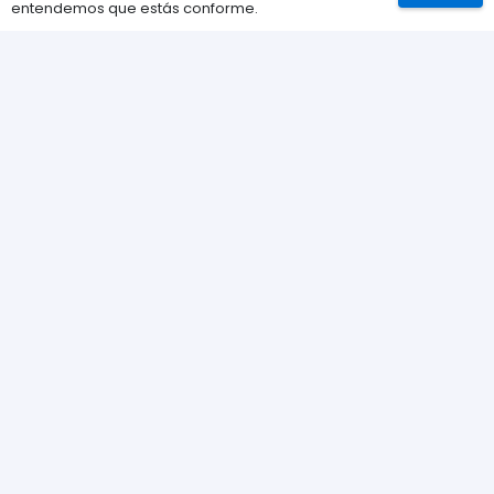
entendemos que estás conforme.
Contacta con nosotros
Política de Cookies
Política de privacidad
Catálogo
Juegos
Consolas
Accesorios para tu PS5
Tarjetas de Playstation Network
Juegos PLAY © Un proyecto de
com-à-porter
.