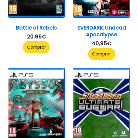
Battle of Rebels
EVERDARK: Undead
Apocalypse
20,95
€
40,95
€
Comprar
Comprar