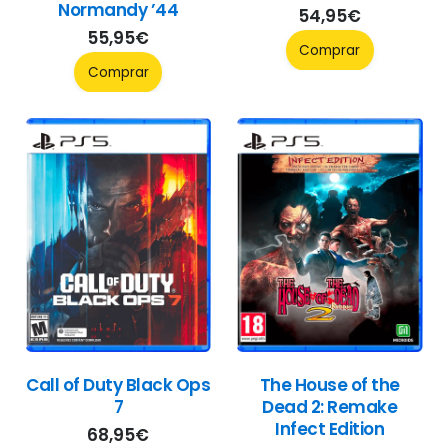
Normandy ’44
54,95
€
55,95
€
Comprar
Comprar
Call of Duty Black Ops
The House of the
7
Dead 2: Remake
Infect Edition
68,95
€