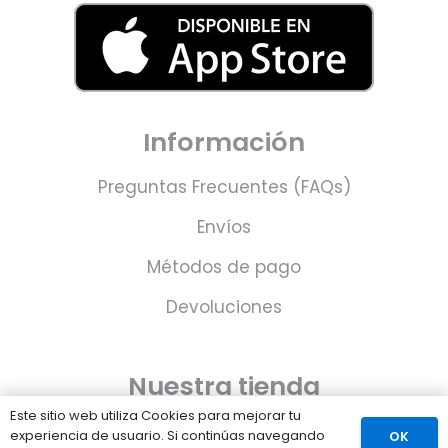
Información
Preguntas Frecuentes (FAQs)
Envíos
Métodos de pago
Devoluciones
Nuestra tienda
Este sitio web utiliza Cookies para mejorar tu
Sobre nosotros
experiencia de usuario. Si continúas navegando
OK