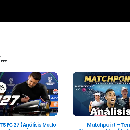
r…
TS FC 27 (Análisis Modo
Matchpoint – Ten