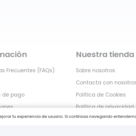
rmación
Nuestra tienda
as Frecuentes (FAQs)
Sobre nosotros
Contacta con nosotro
 de pago
Política de Cookies
iones
Política de privacidad
 mejorar tu experiencia de usuario. Si continúas navegando entende
Juegos PLAY © Un proyecto de
com-à-porter
.