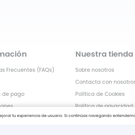
rmación
Nuestra tienda
as Frecuentes (FAQs)
Sobre nosotros
Contacta con nosotro
 de pago
Política de Cookies
iones
Política de privacidad
 mejorar tu experiencia de usuario. Si continúas navegando entende
Juegos PLAY © Un proyecto de
com-à-porter
.