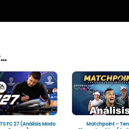
r…
TS FC 27 (Análisis Modo
Matchpoint – Ten