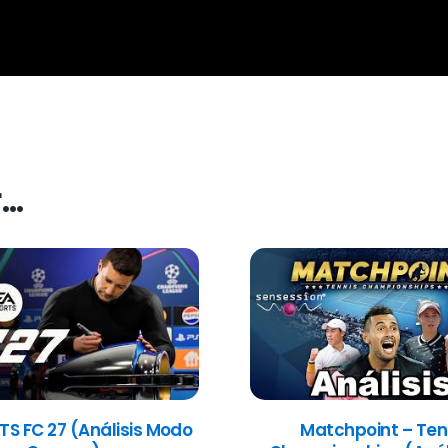
r…
TS FC 27 (Análisis Modo
Matchpoint – Ten