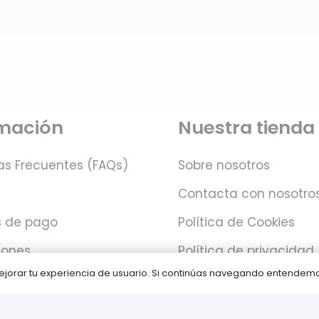
rmación
Nuestra tienda
as Frecuentes (FAQs)
Sobre nosotros
Contacta con nosotro
 de pago
Política de Cookies
iones
Política de privacidad
 mejorar tu experiencia de usuario. Si continúas navegando entende
Juegos PLAY © Un proyecto de
com-à-porter
.