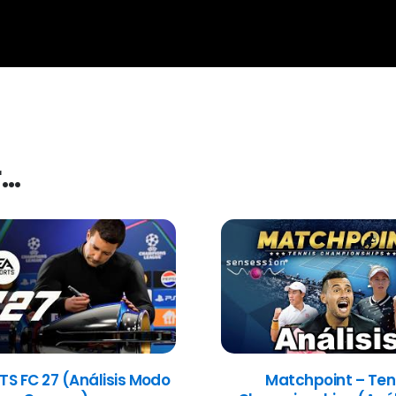
r…
TS FC 27 (Análisis Modo
Matchpoint – Ten