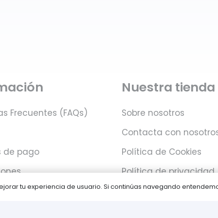
rmación
Nuestra tienda
as Frecuentes (FAQs)
Sobre nosotros
Contacta con nosotro
 de pago
Política de Cookies
iones
Política de privacidad
 mejorar tu experiencia de usuario. Si continúas navegando entende
Juegos PLAY © Un proyecto de
com-à-porter
.