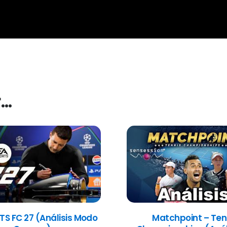
r…
TS FC 27 (Análisis Modo
Matchpoint – Ten