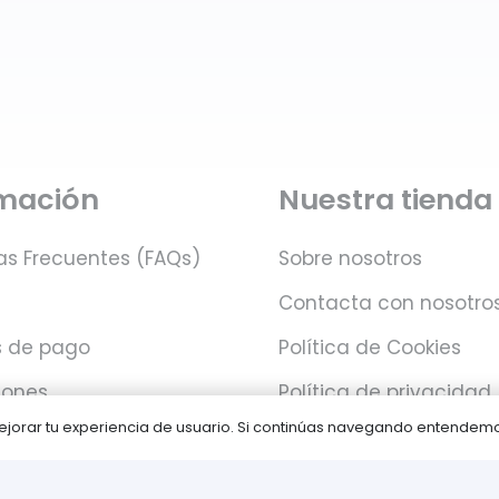
rmación
Nuestra tienda
as Frecuentes (FAQs)
Sobre nosotros
Contacta con nosotro
 de pago
Política de Cookies
iones
Política de privacidad
 mejorar tu experiencia de usuario. Si continúas navegando entende
Juegos PLAY © Un proyecto de
com-à-porter
.