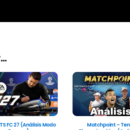
r…
TS FC 27 (Análisis Modo
Matchpoint – Ten