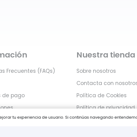
rmación
Nuestra tienda
as Frecuentes (FAQs)
Sobre nosotros
Contacta con nosotro
 de pago
Política de Cookies
iones
Política de privacidad
 mejorar tu experiencia de usuario. Si continúas navegando entende
Juegos PLAY © Un proyecto de
com-à-porter
.