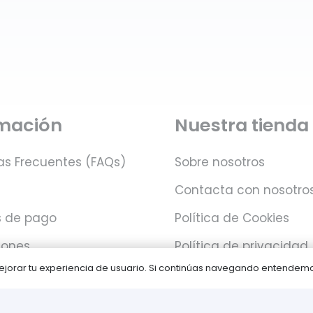
rmación
Nuestra tienda
as Frecuentes (FAQs)
Sobre nosotros
Contacta con nosotro
 de pago
Política de Cookies
iones
Política de privacidad
 mejorar tu experiencia de usuario. Si continúas navegando entende
Juegos PLAY © Un proyecto de
com-à-porter
.