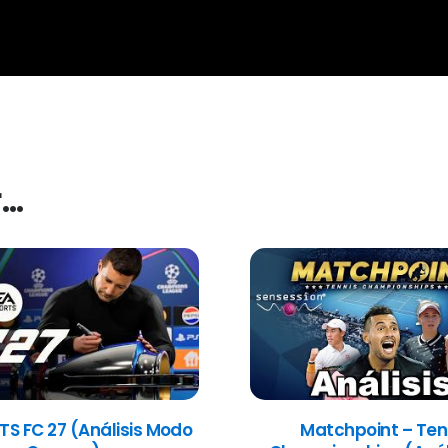
r…
TS FC 27 (Análisis Modo
Matchpoint – Ten