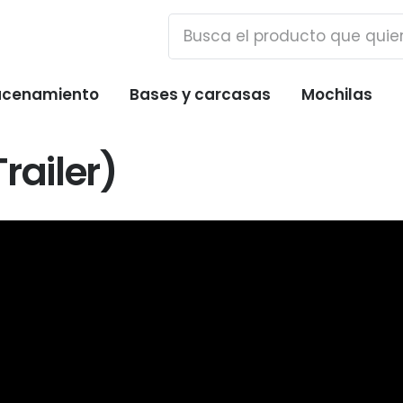
cenamiento
Bases y carcasas
Mochilas
railer)