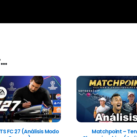
r…
TS FC 27 (Análisis Modo
Matchpoint – Ten