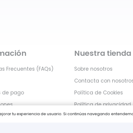
rmación
Nuestra tienda
as Frecuentes (FAQs)
Sobre nosotros
Contacta con nosotro
 de pago
Política de Cookies
iones
Política de privacidad
 mejorar tu experiencia de usuario. Si continúas navegando entende
Juegos PLAY © Un proyecto de
com-à-porter
.