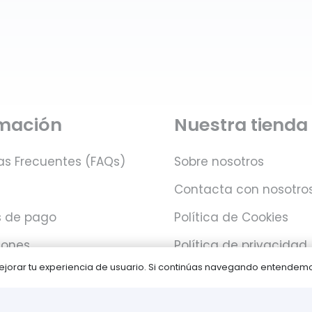
rmación
Nuestra tienda
as Frecuentes (FAQs)
Sobre nosotros
Contacta con nosotro
 de pago
Política de Cookies
iones
Política de privacidad
 mejorar tu experiencia de usuario. Si continúas navegando entende
Juegos PLAY © Un proyecto de
com-à-porter
.