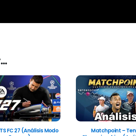
r…
TS FC 27 (Análisis Modo
Matchpoint – Ten