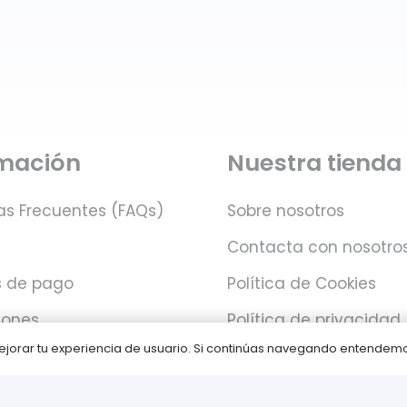
rmación
Nuestra tienda
as Frecuentes (FAQs)
Sobre nosotros
Contacta con nosotro
 de pago
Política de Cookies
iones
Política de privacidad
 mejorar tu experiencia de usuario. Si continúas navegando entende
Juegos PLAY © Un proyecto de
com-à-porter
.