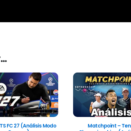
r…
TS FC 27 (Análisis Modo
Matchpoint – Ten