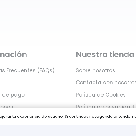
rmación
Nuestra tienda
as Frecuentes (FAQs)
Sobre nosotros
Contacta con nosotro
 de pago
Política de Cookies
iones
Política de privacidad
 mejorar tu experiencia de usuario. Si continúas navegando entende
Juegos PLAY © Un proyecto de
com-à-porter
.