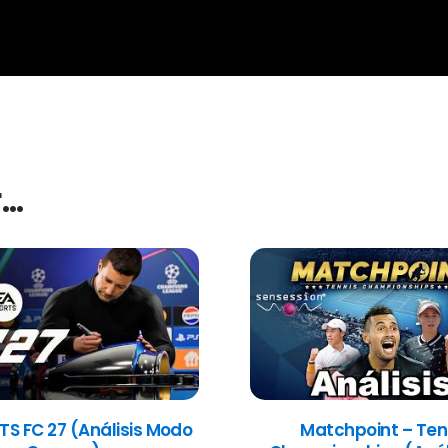
r…
TS FC 27 (Análisis Modo
Matchpoint – Ten