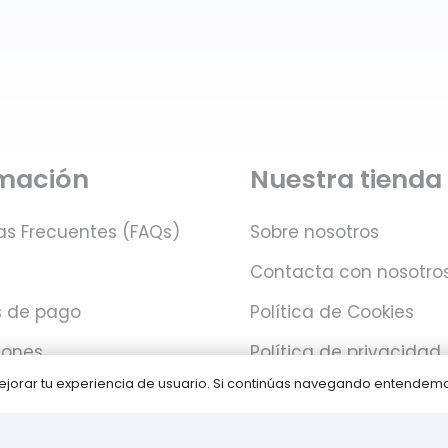
rmación
Nuestra tienda
as Frecuentes (FAQs)
Sobre nosotros
Contacta con nosotro
 de pago
Política de Cookies
iones
Política de privacidad
 mejorar tu experiencia de usuario. Si continúas navegando entende
Juegos PLAY © Un proyecto de
com-à-porter
.