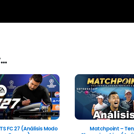
r…
TS FC 27 (Análisis Modo
Matchpoint – Ten